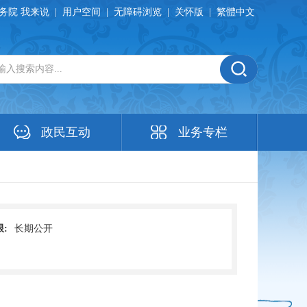
务院 我来说
|
用户空间
|
无障碍浏览
|
关怀版
|
繁體中文
政民互动
业务专栏
:
长期公开